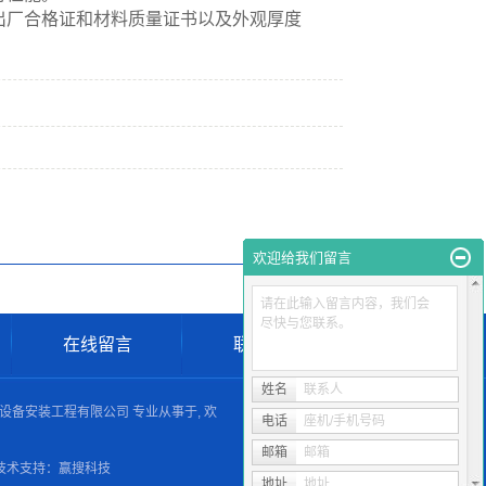
出厂合格证和材料质量证书以及外观厚度
欢迎给我们留言
请在此输入留言内容，我们会
尽快与您联系。
在线留言
联系我们
姓名
联系人
 济南亿乾通风设备安装工程有限公司 专业从事于, 欢
电话
座机/手机号码
邮箱
邮箱
技术支持：
赢搜科技
地址
地址