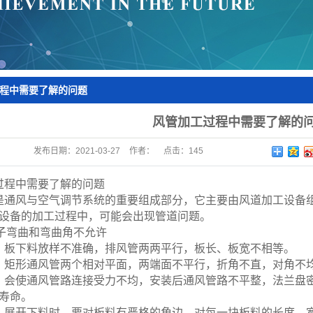
风阀
风口
风机
风管消声器
程中需要了解的问题
风管加工过程中需要了解的
发布日期：
2021-03-27
作者：
点击：
145
过程中需要了解的问题
是通风与空气调节系统的重要组成部分，它主要由风道加工设备
设备的加工过程中，可能会出现管道问题。
管子弯曲和弯曲角不允许
：板下料放样不准确，排风管两两平行，板长、板宽不相等。
：矩形通风管两个相对平面，两端面不平行，折角不直，对角不
：会使通风管路连接受力不均，安装后通风管路不平整，法兰盘
寿命。
：展开下料时，要对板料有严格的角边，对每一块板料的长度、