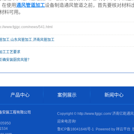
：在使用
通风管道加工
设备制造通风管道之前，首先要核对材料
材料可用。
/www.fgjgc.com/news/541.html
管加工
,
山东风管加工
,
济南风管加工
加工工艺要求
正确安装厨房风管？
产品中心
案例展示
新闻中心
备安装工程有限公司
Copyright © http://www.fgjgc.com/
迎来电咨询!
05950
1534
鲁ICP备18041646号-1
Powered by
祥云平台