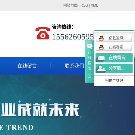
网站地图
|
RSS
|
XML
咨询热线：
15562605950
亿乾通风
在线客服
在
在线留言
线
客
在线留言
联系我们
分享到...
服
扫描二维码