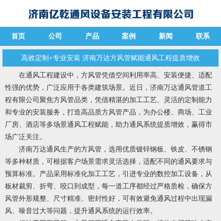
首页
公司
产品
案例
新闻
联系
高效定制+专业安装 济南万达方风管赋能通风工程提质增效
在通风工程建设中，方风管凭借空间利用率高、安装便捷、适配
性强的优势，广泛应用于各类建筑场景。近日，济南万达通风管道工
程有限公司聚焦方风管品类，凭借精湛的加工工艺、灵活的定制能力
和专业的安装服务，打造高品质方风管产品，为办公楼、商场、工业
厂房、酒店等多场景通风工程赋能，助力通风系统提质增效，赢得市
场广泛关注。
济南万达通风生产的方风管，选用优质镀锌钢板、铁皮、不锈钢
等多种材质，可根据客户场景需求灵活选择，适配不同的通风要求与
预算标准。产品采用标准化加工工艺，引进专业的数控加工设备，从
板材裁剪、折弯、咬口到成型，每一道工序都经过严格质检，确保方
风管外形规整、尺寸精准、密封性好，可有效避免通风过程中出现漏
风、噪音过大等问题，提升通风系统的运行效率。