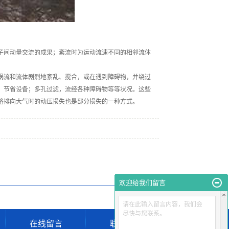
子间动量交流的成果；紊流时为运动流速不同的相邻流体
祸流和流体剧烈地紊乱、搅合，或在遇到障碍物，并绕过
，节省设备；多孔过滤，流经各种障碍物等等状况。这些
路排向大气时的动压损失也是部分损失的一种方式。
欢迎给我们留言
请在此输入留言内容，我们会
尽快与您联系。
在线留言
联系我们