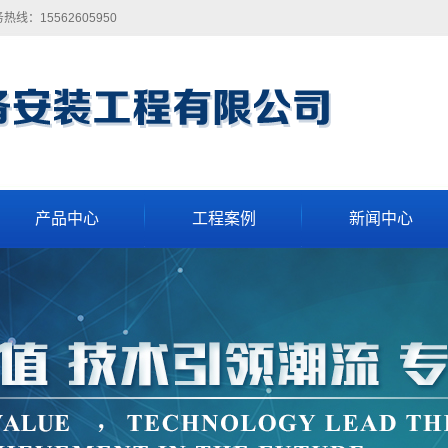
：15562605950
产品中心
工程案例
新闻中心
风管加工
工程案例
公司新闻
铁皮加工
行业新闻
通风管道加工
常见问题
空气净化
风管