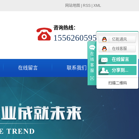
网站地图
|
RSS
|
XML
咨询热线：
15562605950
亿乾通风
在线客服
在
在线留言
线
客
在线留言
联系我们
分享到...
服
扫描二维码