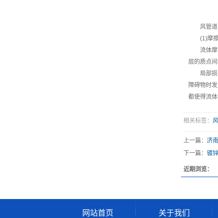
风管道
(1)
流体摩
层的质点间
局部损
障碍物时发
都使得流体
相关标签：
上一篇：
济
下一篇：
镀
近期浏览：
网站首页
关于我们