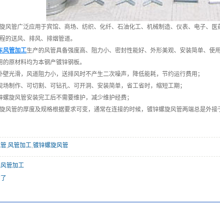
旋风管广泛应用于宾馆、商场、纺织、化纤、石油化工、机械制造、仪表、电子、医
程的送风、排风、排烟管道。
东风管加工
生产的风管具备强度高、阻力小、密封性能好、外形美观、安装简单、使
用的原材料均为本钢产镀锌钢板。
外壁光滑，风道阻力小，送排风时不产生二次噪声，降低能耗，节约运行费用；
现场制作、可切割、可钻孔、可开洞、安装简单，省工省时，缩短工期；
锌螺旋风管安装完工后不需要维护，减少维护经费；
旋风管的厚度及规格根据要求可变，通常在连接的时候，镀锌螺旋风管两端总是外接
风管
,
风管加工
,
镀锌螺旋风管
烟风管加工
有了