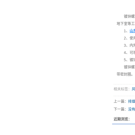
镀锌螺
地下室等工
1、
山
2、使
3、内
4、可
5、镀
镀锌螺
带密封圈。
相关标签：
上一篇：
排
下一篇：
没
近期浏览：