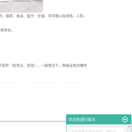
药、烟草、食品、医疗、仓储、写字楼以及地铁、人防、
用寿命长。
于配件（如弯头、变径）。一般情况下，两端没有凹槽并
欢迎给我们留言