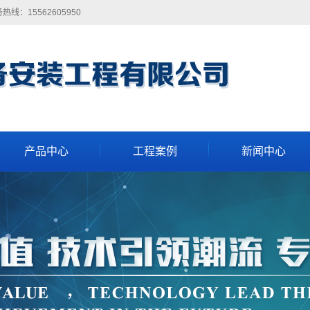
：15562605950
产品中心
工程案例
新闻中心
风管加工
工程案例
公司新闻
铁皮加工
行业新闻
通风管道加工
常见问题
空气净化
风管