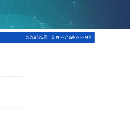
您的当前位置：
首 页
>>
产品中心
>>
风管