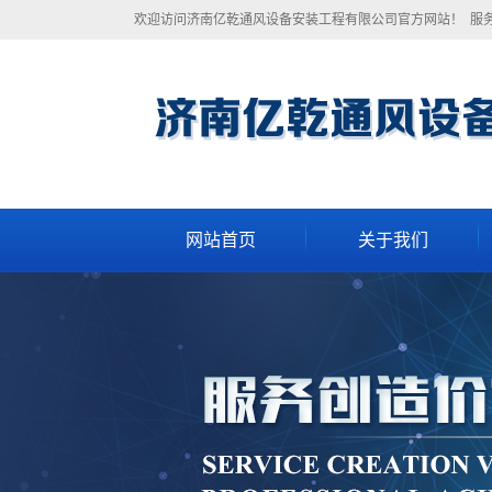
欢迎访问济南亿乾通风设备安装工程有限公司官方网站！ 服务热线
网站首页
关于我们
公司简介
联系我们
营业执照公示