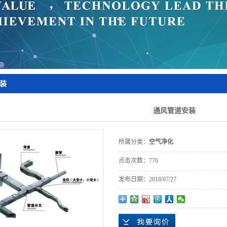
风管
风阀
风口
风机
风管消声器
装
通风管道安装
所属分类：
空气净化
点击次数：
776
发布日期：
2018/07/27