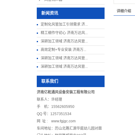
详细介绍
新闻资讯
定制化风管加工引领需求 济...
精工细作守初心 济南万达风...
深耕加工领域 济南万达风管...
高效定制+专业安装 济南万...
深耕加工领域 济南万达风管...
深耕加工领域 济南万达风管...
联系我们
济南亿乾通风设备安装工程有限公司
联系人：许经理
手 机：15562605950
QQ 号：1257351534
网 址 :
www.fgjgc.com
车间地址：历山北路汇源华庭幼儿园对面