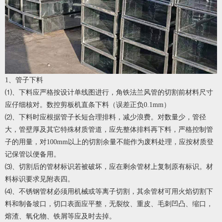
1、管子下料
⑴、下料应严格按设计单线图进行，角铁法兰风管的切割前材料尺寸
应仔细核对。数控剪板机直条下料（误差正负0.1mm）
⑵、下料时应根据管子长短合理排料，减少浪费。对数量少，管径
大，管壁厚及其它特殊材质管道，应先整体排料再下料，严格控制管
子的用量，对100mm以上的切割余量不能作为废料处理，应按材质登
记保管以便备用。
⑶、切割后的管材标识若被破坏，应在剩余管材上复制原有标识。材
料标识要求见附表四。
⑷、不锈钢管材必须用机械或等离子切割，其余管材可用火焰切割下
料和制备坡口，切口表面应平整，无裂纹、重皮、毛刺凹凸、缩口，
熔渣、氧化物、铁屑等应及时去掉。