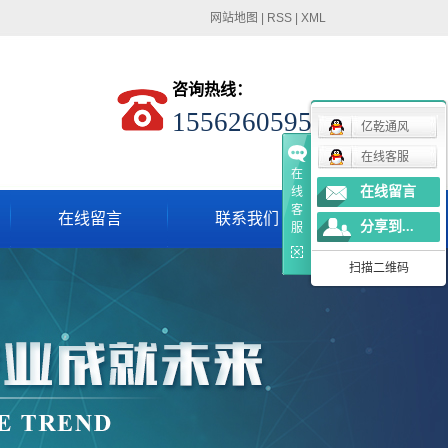
网站地图
|
RSS
|
XML
咨询热线：
15562605950
亿乾通风
在线客服
在
在线留言
线
客
在线留言
联系我们
分享到...
服
扫描二维码