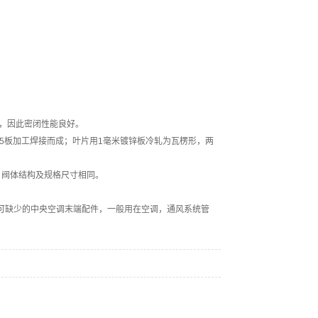
。
，因此密闭性能良好。
35板加工焊接而成；叶片用1毫米镀锌板冷轧为瓦楞形，两
，阀体结构及规格尺寸相同。
可缺少的中央空调末端配件，一般用在空调，通风系统管