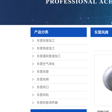
产品分类
东营风阀
东营风管加工
东营铁皮加工
东营通风管道加工
东营空气净化
东营风管
东营风阀
东营风口
东营风机
东营风管消声器