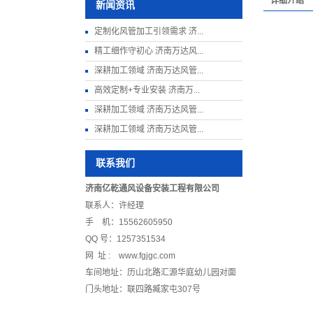
详细介绍
新闻资讯
定制化风管加工引领需求 济...
精工细作守初心 济南万达风...
深耕加工领域 济南万达风管...
高效定制+专业安装 济南万...
深耕加工领域 济南万达风管...
深耕加工领域 济南万达风管...
联系我们
济南亿乾通风设备安装工程有限公司
联系人：许经理
手 机：15562605950
QQ 号：1257351534
网 址 :
www.fgjgc.com
车间地址：历山北路汇源华庭幼儿园对面
门头地址：联四路臧家屯307号